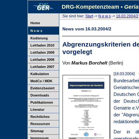
DRG-Kompetenzteam •
Geria
Sie sind hier:
Start
->
N e w s
->
16.03.2004/2
Home
News vom 16.03.2004/2
N e w s
Kodierung
Abgrenzungskriterien d
Leitfaden 2010
vorgelegt
Leitfaden 2009
Leitfaden 2008
Von
Markus Borchelt
(Berlin)
Leitfaden 2007
-
[16.03.2004]
Kalkulation
Bundesarb
MedCo / MDK
Geriatrisc
Evidenzbasiert
Deutschen Ge
Downloads
der Deutsc
Publikationen
Geriatrie e.V
Literatur
der "Abgrenz
Rechtliches
redaktionell
Ressourcen
Sitemap
Der in die
operationa
Impressum