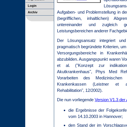
Lösungsans
Login
Aufgaben- und Problemstellung in der
Archiv
(begrifflichen, inhaltlichen) Abgr
untereinander und zugleich ge
Leistungsbereichen anderer Fachgebi
Der Lösungsansatz integriert und e
pragmatisch begründete Kriterien, u
Versorgungsbereiche in Krankenhäu
abzubilden. Ausgangspunkt waren Vora
et al. ("Konzept zur indikations
Akutkrankenhaus", Phys Med Reh
Vorarbeiten des Medizinischen
Krankenkassen (Leistner et al.
Rehabilitation", 12/2002).
Die nun vorliegende
Version V1.3 der
die Ergebnisse der Folgekonf
vom 14.10.2003 in Hannover;
den Stand der im Vorschlagsv