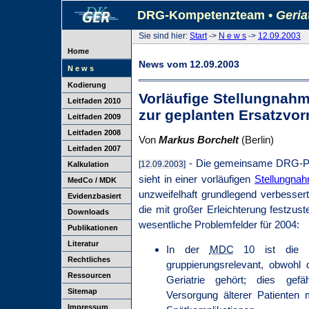
DRG-Kompetenzteam •
Geria
Sie sind hier:
Start
->
N e w s
->
12.09.2003
Home
News vom 12.09.2003
N e w s
Kodierung
Vorläufige Stellungnah
Leitfaden 2010
zur geplanten Ersatzvo
Leitfaden 2009
Leitfaden 2008
Von
Markus Borchelt
(Berlin)
Leitfaden 2007
- Die gemeinsame DRG-Pr
[12.09.2003]
Kalkulation
sieht in einer vorläufigen
Stellungna
MedCo / MDK
unzweifelhaft grundlegend verbesse
Evidenzbasiert
die mit großer Erleichterung festzust
Downloads
wesentliche Problemfelder für 2004:
Publikationen
Literatur
In der
MDC
10 ist die ge
Rechtliches
gruppierungsrelevant, obwohl
Ressourcen
Geriatrie gehört; dies gef
Sitemap
Versorgung älterer Patienten 
Impressum