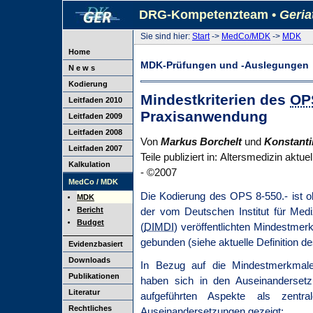
DRG-Kompetenzteam •
Geria
Sie sind hier:
Start
->
MedCo/MDK
->
MDK
Home
MDK-Prüfungen und -Auslegungen
N e w s
Kodierung
Mindestkriterien des
OP
Leitfaden 2010
Praxisanwendung
Leitfaden 2009
Leitfaden 2008
Von
Markus Borchelt
und
Konstanti
Leitfaden 2007
Teile publiziert in: Altersmedizin aktu
Kalkulation
- ©2007
MedCo / MDK
Die Kodierung des OPS 8-550.- ist o
MDK
der vom Deutschen Institut für Med
Bericht
Budget
(
DIMDI
) veröffentlichten Mindestmerk
gebunden (siehe aktuelle Definition 
Evidenzbasiert
Downloads
In Bezug auf die Mindestmerkmale
Publikationen
haben sich in den Auseinanderse
Literatur
aufgeführten Aspekte als zentr
Rechtliches
Auseinandersetzungen gezeigt: