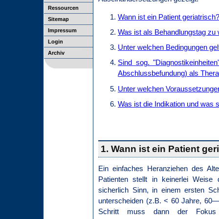
Ressourcen
Wann ist ein Patient geriatrisch
Sitemap
Impressum
Was ist als Behandlungstag zu
Login
Unter welchen Bedingungen gel
Archiv
Sind sog. "Diagnostikeinheite
Abschlussbefundung) als Thera
Unter welchen Voraussetzungen 
Was ist die Indikation und was si
1. Wann ist ein Patient ger
Ein einfaches Heranziehen des Alter
Patienten stellt in keinerlei Weise
sicherlich Sinn, in einem ersten Sch
unterscheiden (z.B. < 60 Jahre, 60—
Schritt muss dann der Fokus